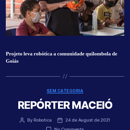
Projeto leva robótica a comunidade quilombola de
Goiás
Categories
SEM CATEGORIA
REPÓRTER MACEIÓ
By
Robotica
24 de August de 2021
Post
Post
author
date
on
No Comments