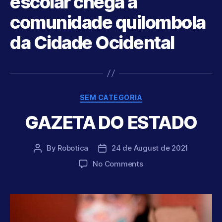
escolar chega à
comunidade quilombola
da Cidade Ocidental
Categories
SEM CATEGORIA
GAZETA DO ESTADO
By
Robotica
24 de August de 2021
Post
Post
author
date
on
No Comments
GAZETA
DO
ESTADO