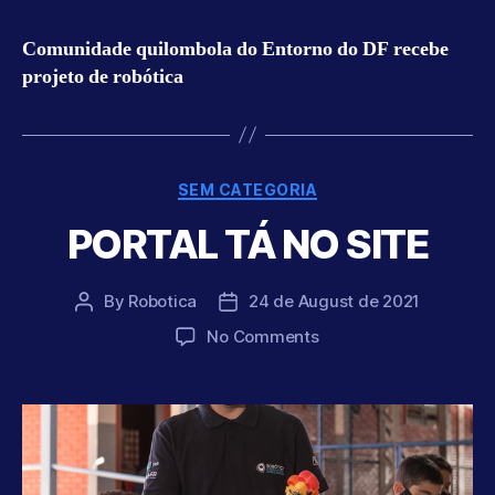
Comunidade quilombola do Entorno do DF recebe
projeto de robótica
Categories
SEM CATEGORIA
PORTAL TÁ NO SITE
By
Robotica
24 de August de 2021
Post
Post
author
date
on
No Comments
PORTAL
TÁ
NO
SITE