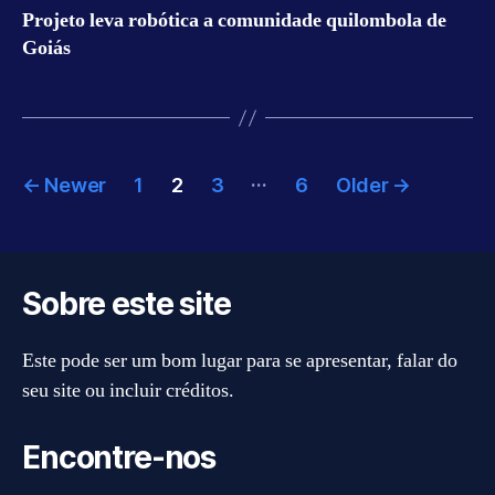
Projeto leva robótica a comunidade quilombola de
Goiás
Posts
…
←
Newer
1
2
3
6
Older
→
pagination
Sobre este site
Este pode ser um bom lugar para se apresentar, falar do
seu site ou incluir créditos.
Encontre-nos