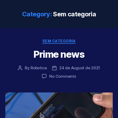
Category:
Sem categoria
Categories
SEM CATEGORIA
Prime news
By
Robotica
24 de August de 2021
Post
Post
author
date
on
No Comments
Prime
news