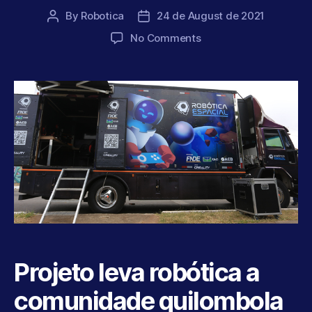
By
Robotica
24 de August de 2021
Post
Post
author
date
on
No Comments
Somos
notícia
Projeto leva robótica a
comunidade quilombola