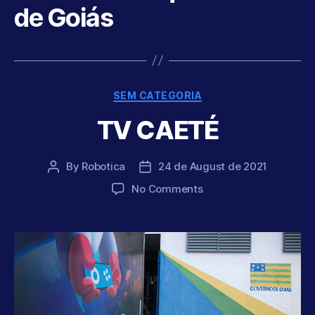
de Goiás
Categories
SEM CATEGORIA
TV CAETÉ
By
Robotica
24 de August de 2021
Post
Post
author
date
on
No Comments
TV
CAETÉ