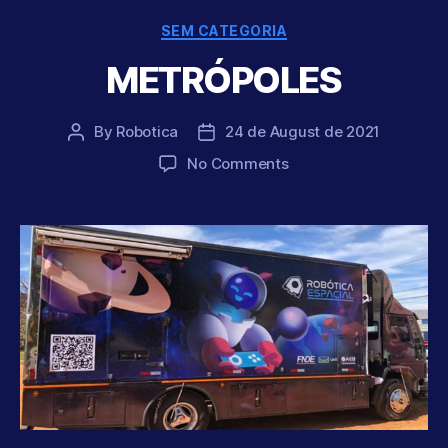
Categories
SEM CATEGORIA
METRÓPOLES
By
Robotica
24 de August de 2021
Post
Post
author
date
on
No Comments
METRÓPOLES